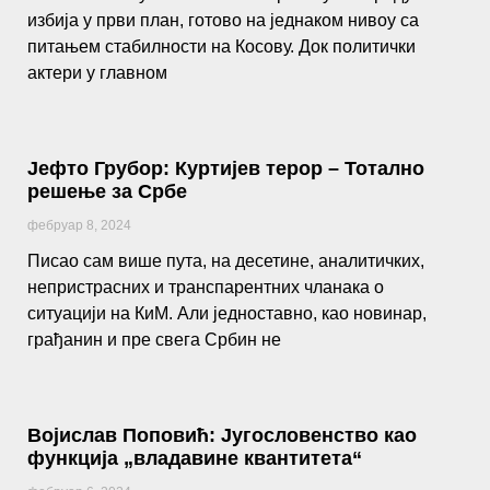
избија у први план, готово на једнаком нивоу са
питањем стабилности на Косову. Док политички
актери у главном
Јефто Грубор: Куртијев терор – Тотално
решење за Србе
фебруар 8, 2024
Писао сам више пута, на десетине, аналитичких,
непристрасних и транспарентних чланака о
ситуацији на КиМ. Али једноставно, као новинар,
грађанин и пре свега Србин не
Војислав Поповић: Југословенство као
функција „владавине квантитета“