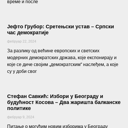
време и после
Јефто Грубор: Сретењски устав – Српски
час демократије
фебруар 22, 2024
За разлику од већине европских и светских
модерних демократских држава, које експонирају и
које се диче својим „демократским“ наслеђем, а које
су у доби свог
Стефан Савкић: Избори у Београду и
будућност Косова – Два жаришта балканске
политике
фебруар 9, 2024
Питање о могућим новим изборима у Београду